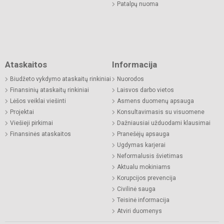
Patalpų nuoma
Ataskaitos
Informacija
Biudžeto vykdymo ataskaitų rinkiniai
Nuorodos
Finansinių ataskaitų rinkiniai
Laisvos darbo vietos
Lėšos veiklai viešinti
Asmens duomenų apsauga
Projektai
Konsultavimasis su visuomene
Viešieji pirkimai
Dažniausiai užduodami klausimai
Finansinės ataskaitos
Pranešėjų apsauga
Ugdymas karjerai
Neformalusis švietimas
Aktualu mokiniams
Korupcijos prevencija
Civilinė sauga
Teisinė informacija
Atviri duomenys