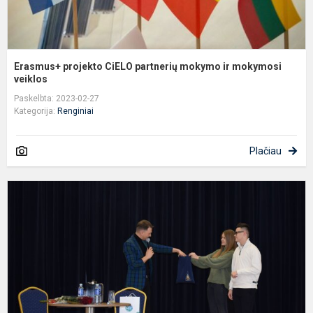
Erasmus+ projekto CiELO partnerių mokymo ir mokymosi
veiklos
Paskelbta: 2023-02-27
Kategorija:
Renginiai
Plačiau
G
i
M
W
–
p
k
m