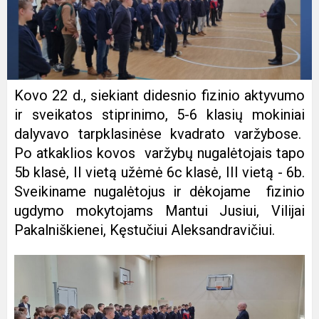
Kovo 22 d., siekiant didesnio fizinio aktyvumo
ir sveikatos stiprinimo, 5-6 klasių mokiniai
dalyvavo tarpklasinėse kvadrato varžybose.
Po atkaklios kovos varžybų nugalėtojais tapo
5b klasė, II vietą užėmė 6c klasė, III vietą - 6b.
Sveikiname nugalėtojus ir dėkojame fizinio
ugdymo mokytojams Mantui Jusiui, Vilijai
Pakalniškienei, Kęstučiui Aleksandravičiui.