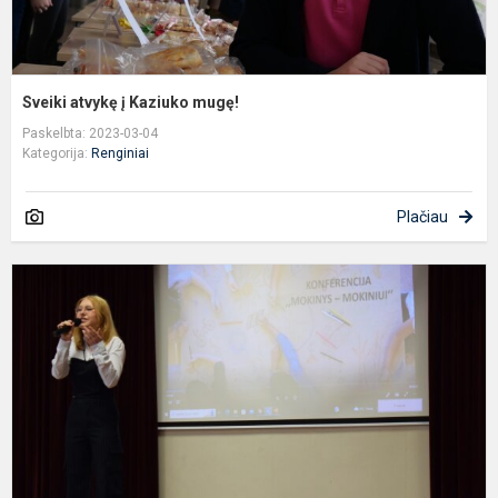
Sveiki atvykę į Kaziuko mugę!
Paskelbta: 2023-03-04
Kategorija:
Renginiai
Plačiau
K
,
–
m
a