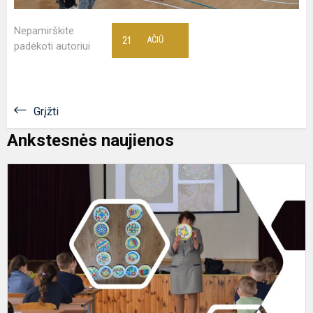
Nepamirškite
21
AČIŪ
padėkoti autoriui
Grįžti
Ankstesnės naujienos
T
s
P
d