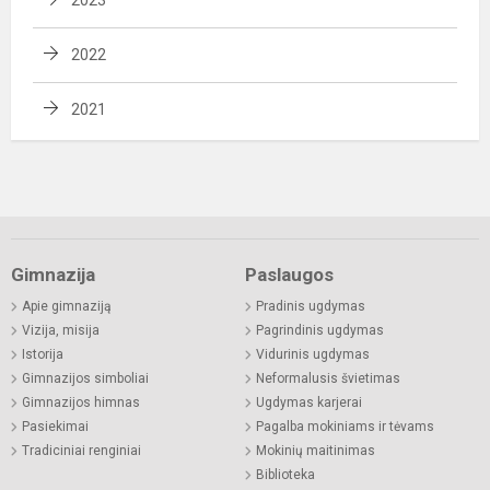
2022
2021
Gimnazija
Paslaugos
Apie gimnaziją
Pradinis ugdymas
Vizija, misija
Pagrindinis ugdymas
Istorija
Vidurinis ugdymas
Gimnazijos simboliai
Neformalusis švietimas
Gimnazijos himnas
Ugdymas karjerai
Pasiekimai
Pagalba mokiniams ir tėvams
Tradiciniai renginiai
Mokinių maitinimas
Biblioteka