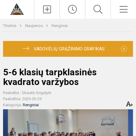
Paieška
Men
Titulinis
Naujienos
Renginiai
×
VADOVĖLIŲ GRĄŽINIMO GRAFIKAS
5-6 klasių tarpklasinės
kvadrato varžybos
Paskelbė : Skaistė Grigelytė
Paskelbta: 2023-03-29
Kategorija:
Renginiai