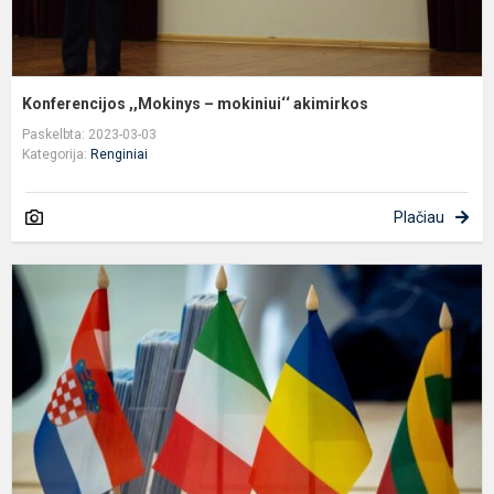
Konferencijos ,,Mokinys – mokiniui‘‘ akimirkos
Paskelbta: 2023-03-03
Kategorija:
Renginiai
Plačiau
E
p
C
p
m
ir
m
v