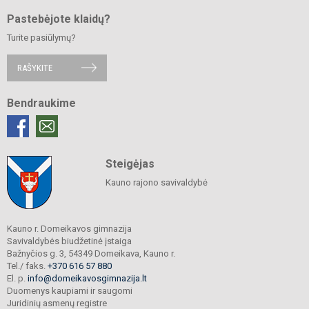
Pastebėjote klaidų?
Turite pasiūlymų?
RAŠYKITE
Bendraukime
Steigėjas
Kauno rajono savivaldybė
Kauno r. Domeikavos gimnazija
Savivaldybės biudžetinė įstaiga
Bažnyčios g. 3, 54349 Domeikava, Kauno r.
Tel./ faks.
+370 616 57 880
El. p.
info@domeikavosgimnazija.lt
Duomenys kaupiami ir saugomi
Juridinių asmenų registre