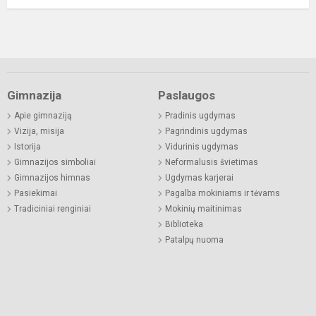
Gimnazija
Paslaugos
Apie gimnaziją
Pradinis ugdymas
Vizija, misija
Pagrindinis ugdymas
Istorija
Vidurinis ugdymas
Gimnazijos simboliai
Neformalusis švietimas
Gimnazijos himnas
Ugdymas karjerai
Pasiekimai
Pagalba mokiniams ir tėvams
Tradiciniai renginiai
Mokinių maitinimas
Biblioteka
Patalpų nuoma