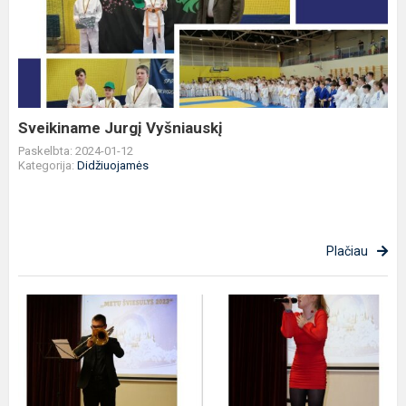
Vyšniauskį
Sveikiname Jurgį Vyšniauskį
Paskelbta: 2024-01-12
Kategorija:
Didžiuojamės
Plačiau
,,Metų
šviesulys
2023“