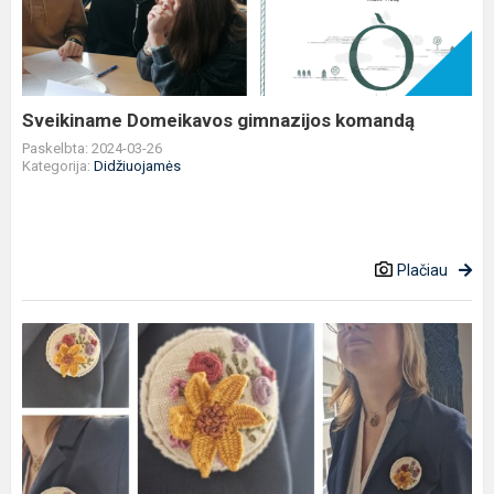
komandą
Sveikiname Domeikavos gimnazijos komandą
Paskelbta: 2024-03-26
Kategorija:
Didžiuojamės
Plačiau
Sveikiname
Lietuvos
mokinių
technologijų
olimpiados
rajono...