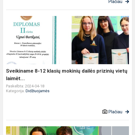
Plačiau
Sveikiname
8-
12
klasių
mokinių
dailės
prizinių
vietų
Sveikiname 8-12 klasių mokinių dailės prizinių vietų
laimėt...
laimėt...
Paskelbta: 2024-04-18
Kategorija:
Didžiuojamės
Plačiau
Sveikiname