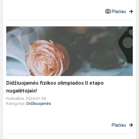
Plačiau
Didžiuojamės
fizikos
olimpiados
II
etapo
nugalėtojais!
Didžiuojamės fizikos olimpiados II etapo
nugalėtojais!
Paskelbta: 2024-01-28
Kategorija:
Didžiuojamės
Plačiau