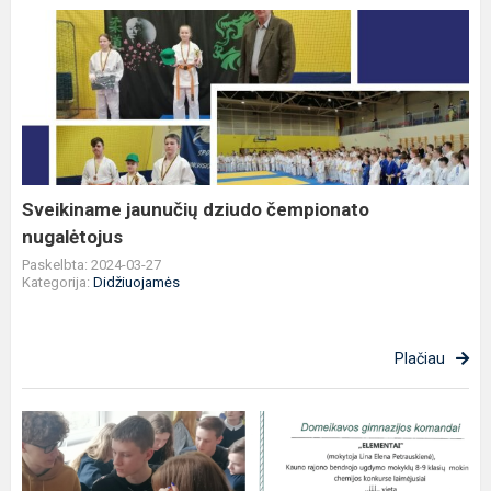
Sveikiname
jaunučių
dziudo
čempionato
nugalėtojus
Sveikiname jaunučių dziudo čempionato
nugalėtojus
Paskelbta: 2024-03-27
Kategorija:
Didžiuojamės
Plačiau
Sveikiname
Domeikavos
gimnazijos