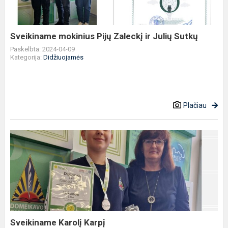
Julių
Sutkų
Sveikiname mokinius Pijų Zaleckį ir Julių Sutkų
Paskelbta: 2024-04-09
Kategorija:
Didžiuojamės
Plačiau
Sveikiname
Karolį
Karpį
Sveikiname Karolį Karpį