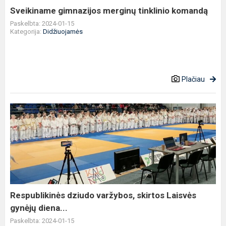
Sveikiname gimnazijos merginų tinklinio komandą
Paskelbta: 2024-01-15
Kategorija:
Didžiuojamės
Plačiau
Respublikinės
dziudo
varžybos,
skirtos
Laisvės
gynėjų
diena...
Respublikinės dziudo varžybos, skirtos Laisvės
gynėjų diena...
Paskelbta: 2024-01-15