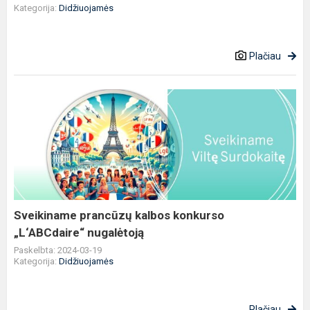
Kategorija:
Didžiuojamės
Plačiau
Sveikiname
prancūzų
kalbos
konkurso
„L‘ABCdaire“
nugalėtoją
Sveikiname prancūzų kalbos konkurso
„L‘ABCdaire“ nugalėtoją
Paskelbta: 2024-03-19
Kategorija:
Didžiuojamės
Plačiau