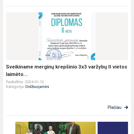
Sveikiname
merginų
krepšinio
3x3
varžybų
II
vietos
laimėto...
Sveikiname merginų krepšinio 3x3 varžybų II vietos
laimėto...
Paskelbta: 2024-01-12
Kategorija:
Didžiuojamės
Plačiau
Sveikiname
Jurgį