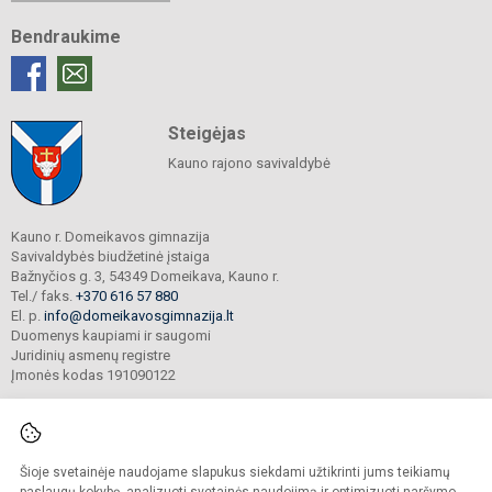
Bendraukime
Steigėjas
Kauno rajono savivaldybė
Kauno r. Domeikavos gimnazija
Savivaldybės biudžetinė įstaiga
Bažnyčios g. 3, 54349 Domeikava, Kauno r.
Tel./ faks.
+370 616 57 880
El. p.
info@domeikavosgimnazija.lt
Duomenys kaupiami ir saugomi
Juridinių asmenų registre
Įmonės kodas 191090122
Šioje svetainėje naudojame slapukus siekdami užtikrinti jums teikiamų
© 2021. Kauno r. Domeikavos gimnazija. Visos teisės saugomos.
Kopijuoti turinį be raštiško gimnazijos sutikimo griežtai draudžiama.