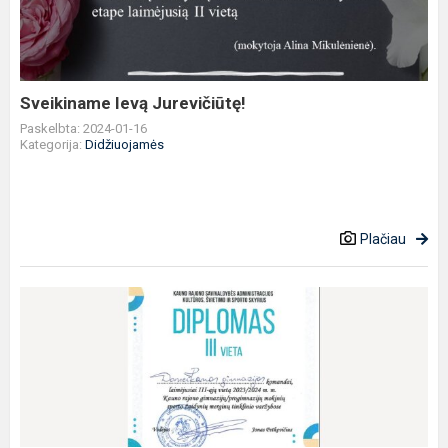
Sveikiname Ievą Jurevičiūtę!
Paskelbta: 2024-01-16
Kategorija:
Didžiuojamės
Plačiau
Sveikiname
gimnazijos
merginų
tinklinio
komandą