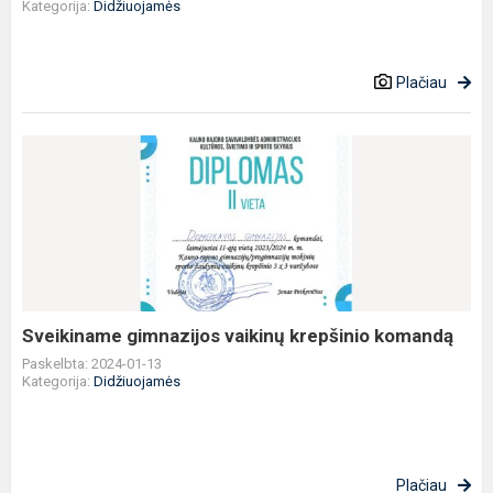
Kategorija:
Didžiuojamės
Plačiau
Sveikiname
gimnazijos
vaikinų
krepšinio
komandą
Sveikiname gimnazijos vaikinų krepšinio komandą
Paskelbta: 2024-01-13
Kategorija:
Didžiuojamės
Plačiau