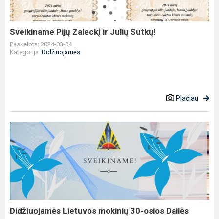
Sutkų!
Sveikiname Pijų Zaleckį ir Julių Sutkų!
Paskelbta: 2024-03-04
Kategorija:
Didžiuojamės
Plačiau
Didžiuojamės
Lietuvos
mokinių
30-
osios
Dailės
olimpiados
nu...
Didžiuojamės Lietuvos mokinių 30-osios Dailės