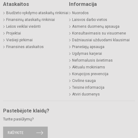
Ataskaitos
Informacija
Biudžeto vykdymo ataskaitų rinkiniai
Nuorodos
Finansinių ataskaitų rinkiniai
Laisvos darbo vietos
Lėšos veiklai viešinti
Asmens duomenų apsauga
Projektai
Konsultavimasis su visuomene
Viešieji pirkimai
Dažniausiai užduodami klausimai
Finansinės ataskaitos
Pranešėjų apsauga
Ugdymas karjerai
Neformalusis švietimas
Aktualu mokiniams
Korupcijos prevencija
Civilinė sauga
Teisinė informacija
Atviri duomenys
Pastebėjote klaidų?
Turite pasiūlymų?
RAŠYKITE