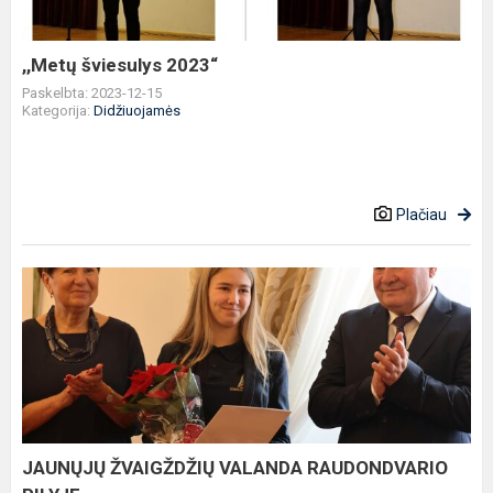
,,Metų šviesulys 2023“
Paskelbta: 2023-12-15
Kategorija:
Didžiuojamės
Plačiau
JAUNŲJŲ
ŽVAIGŽDŽIŲ
VALANDA
RAUDONDVARIO
PILYJE
JAUNŲJŲ ŽVAIGŽDŽIŲ VALANDA RAUDONDVARIO