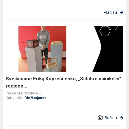
Plačiau
Sveikiname
Eriką
Kupreščenko,
„Sidabro
vainikėlis“
regiono...
Sveikiname Eriką Kupreščenko, „Sidabro vainikėlis“
regiono...
Paskelbta: 2024-04-08
Kategorija:
Didžiuojamės
Plačiau