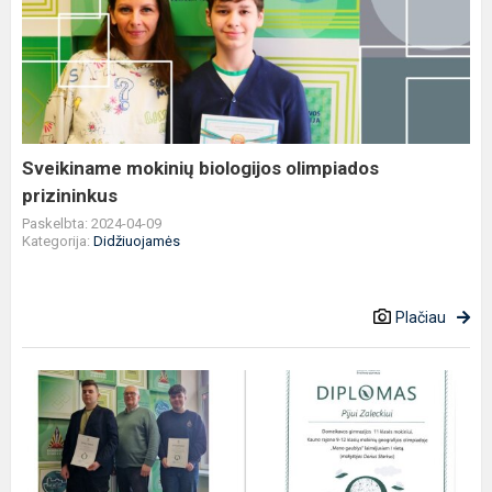
mokinių
biologijos
olimpiados
prizininkus
Sveikiname mokinių biologijos olimpiados
prizininkus
Paskelbta: 2024-04-09
Kategorija:
Didžiuojamės
Plačiau
Sveikiname
mokinius
Pijų
Zaleckį
ir