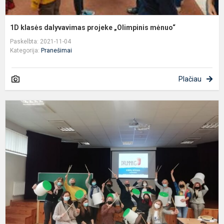
1D klasės dalyvavimas projeke „Olimpinis mėnuo“
Paskelbta: 2021-11-04
Kategorija:
Pranešimai
Plačiau
S
:
,
b
–
m
ir
p
p
K.