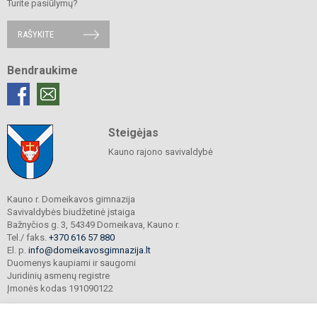
Turite pasiūlymų?
RAŠYKITE
Bendraukime
Steigėjas
Kauno rajono savivaldybė
Kauno r. Domeikavos gimnazija
Savivaldybės biudžetinė įstaiga
Bažnyčios g. 3, 54349 Domeikava, Kauno r.
Tel./ faks.
+370 616 57 880
El. p.
info@domeikavosgimnazija.lt
Duomenys kaupiami ir saugomi
Juridinių asmenų registre
Įmonės kodas 191090122