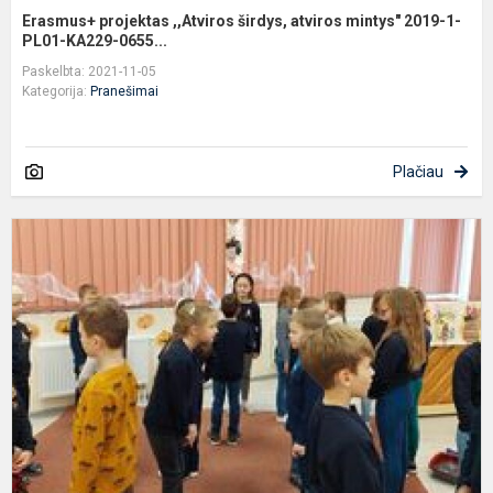
Erasmus+ projektas ,,Atviros širdys, atviros mintys" 2019-1-
PL01-KA229-0655...
Paskelbta: 2021-11-05
Kategorija:
Pranešimai
Plačiau
1
k
d
p
„
m