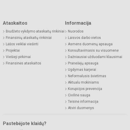
Ataskaitos
Informacija
Biudžeto vykdymo ataskaitų rinkiniai
Nuorodos
Finansinių ataskaitų rinkiniai
Laisvos darbo vietos
Lėšos veiklai viešinti
Asmens duomenų apsauga
Projektai
Konsultavimasis su visuomene
Viešieji pirkimai
Dažniausiai užduodami klausimai
Finansinės ataskaitos
Pranešėjų apsauga
Ugdymas karjerai
Neformalusis švietimas
Aktualu mokiniams
Korupcijos prevencija
Civilinė sauga
Teisinė informacija
Atviri duomenys
Pastebėjote klaidų?