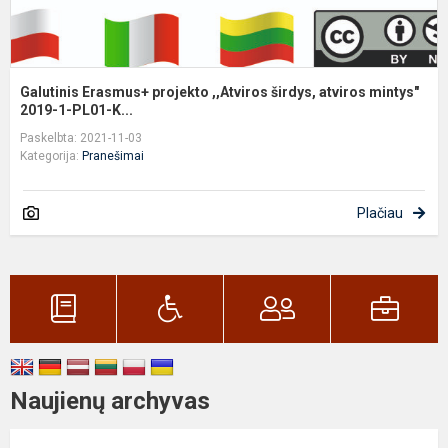
Galutinis Erasmus+ projekto ,,Atviros širdys, atviros mintys"
2019-1-PL01-K...
Paskelbta: 2021-11-03
Kategorija:
Pranešimai
Plačiau
Naujienų archyvas