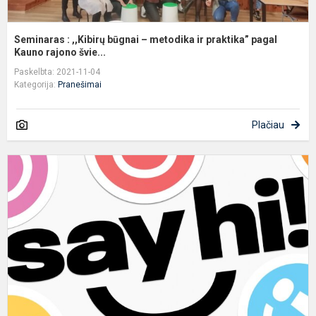
Seminaras : ,,Kibirų būgnai – metodika ir praktika” pagal
Kauno rajono švie...
Paskelbta: 2021-11-04
Kategorija:
Pranešimai
Plačiau
V
d
i
,
t