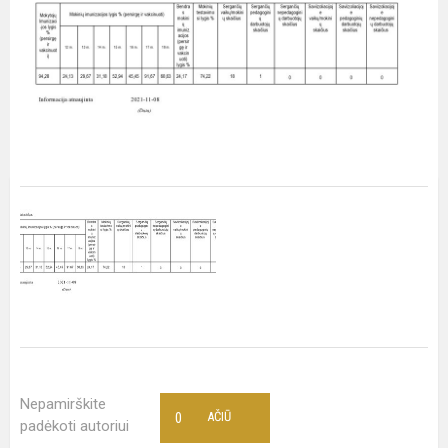
Nepamirškite
0
AČIŪ
padėkoti autoriui