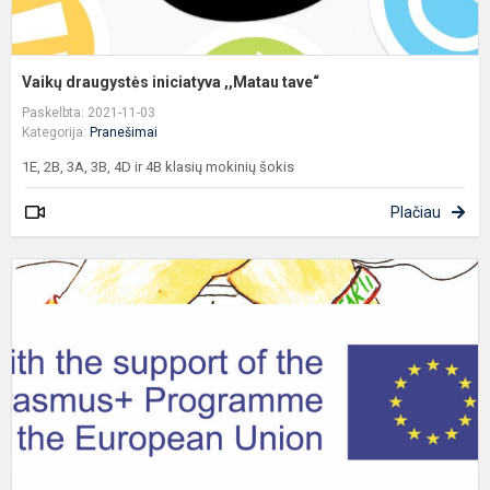
Vaikų draugystės iniciatyva ,,Matau tave“
Paskelbta: 2021-11-03
Kategorija:
Pranešimai
1E, 2B, 3A, 3B, 4D ir 4B klasių mokinių šokis
Plačiau
G
E
p
,
š
a
m