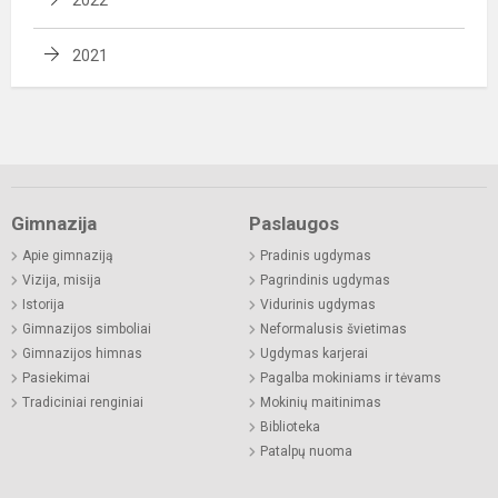
2022
2021
Gimnazija
Paslaugos
Apie gimnaziją
Pradinis ugdymas
Vizija, misija
Pagrindinis ugdymas
Istorija
Vidurinis ugdymas
Gimnazijos simboliai
Neformalusis švietimas
Gimnazijos himnas
Ugdymas karjerai
Pasiekimai
Pagalba mokiniams ir tėvams
Tradiciniai renginiai
Mokinių maitinimas
Biblioteka
Patalpų nuoma