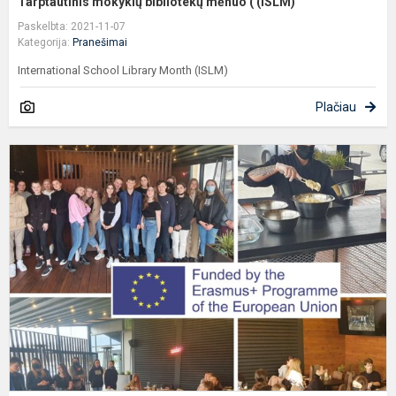
Tarptautinis mokyklų bibliotekų mėnuo ( (ISLM)
Paskelbta: 2021-11-07
Kategorija:
Pranešimai
International School Library Month (ISLM)
Plačiau
E
p
,
š
a
m
2
1.