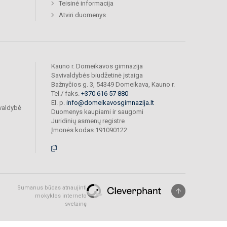
Teisinė informacija
Atviri duomenys
Kauno r. Domeikavos gimnazija
Savivaldybės biudžetinė įstaiga
Bažnyčios g. 3, 54349 Domeikava, Kauno r.
Tel./ faks.
+370 616 57 880
El. p.
info@domeikavosgimnazija.lt
valdybė
Duomenys kaupiami ir saugomi
Juridinių asmenų registre
Įmonės kodas 191090122
Sumanus būdas atnaujinti
mokyklos interneto
svetainę