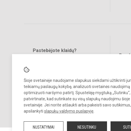
Pastebėjote klaidų?
Bend
Turite pasiūlymų?
RAŠYKITE
Šioje svetainėje naudojame slapukus siekdami užtikrinti j
teikiamų paslaugų kokybę, analizuoti svetainės naudojimą 
optimizuoti naršymo patirtį. Spustelėję mygtuką „Sutinku“,
patvirtinate, kad sutinkate su visų slapukų naudojimu šioje
svetainėje. Jei norite atšaukti arba pakeisti savo sutikimu
© 2021. Kauno r. Domeikavos gimnazija. Visos teisės saugomos.
apsilankyti
slapukų valdymo puslapyje
.
Kopijuoti turinį be raštiško gimnazijos sutikimo griežtai draudžiama.
NUSTATYMAI
NESUTINKU
SUT