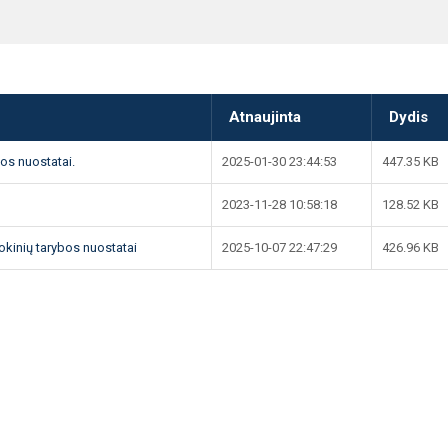
Atnaujinta
Dydis
os nuostatai.
2025-01-30 23:44:53
447.35 KB
2023-11-28 10:58:18
128.52 KB
kinių tarybos nuostatai
2025-10-07 22:47:29
426.96 KB