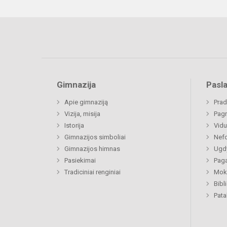
Gimnazija
Pasl
Apie gimnaziją
Prad
Vizija, misija
Pagr
Istorija
Vidu
Gimnazijos simboliai
Nefo
Gimnazijos himnas
Ugdy
Pasiekimai
Paga
Tradiciniai renginiai
Moki
Bibl
Pat