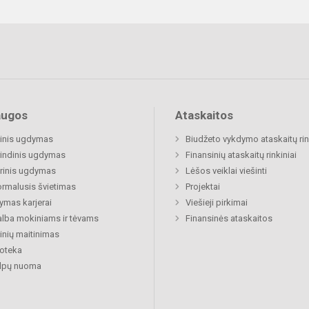
augos
Ataskaitos
inis ugdymas
Biudžeto vykdymo ataskaitų rin
indinis ugdymas
Finansinių ataskaitų rinkiniai
rinis ugdymas
Lėšos veiklai viešinti
rmalusis švietimas
Projektai
mas karjerai
Viešieji pirkimai
lba mokiniams ir tėvams
Finansinės ataskaitos
nių maitinimas
ioteka
alpų nuoma