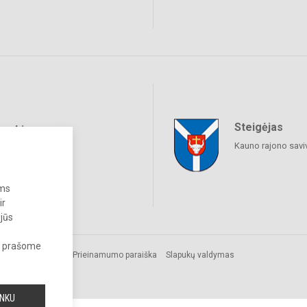
Steigėjas
raukime
Kauno rajono savi
ums
ir
 jūs
s, prašome
Prieinamumo paraiška
Slapukų valdymas
INKU